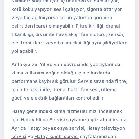
Klimanız soğutmuyor, iç üniteden su damlatıyor,
kötü koku yapıyor, sesli çalışıyor, sigorta attırıyor
veya hiç açılmıyorsa sorun yalnızca görünen
belirtiden ibaret olmayabilir. Filtre kirliliği, drenaj
tıkanıklığı, dış ünite hava akışı, fan motoru, sensör,
elektronik kart veya bakım eksikliği aynı şikâyetlere
yol açabilir.
Antakya 75. Yıl Bulvarı çevresinde yaz aylarında
klima kullanımı yoğun olduğu için cihazlarda
performans kaybı sık görülür. Servis sırasında filtre,
iç ünite, dış ünite, drenaj hattı, fan sesi, üfleme
gücü ve elektrik bağlantıları kontrol edilir.
Hatay genelindeki klima hizmetlerimizi incelemek
için
Hatay Klima Servisi
sayfamıza göz atabilirsiniz.
Ayrıca
Hatay beyaz eşya servisi
,
Hatay televizyon
servisi
ve
Hatay kombi servisi
sayfalarımızdan