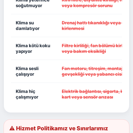
soğutmuyor
veya kompresör sorunu
Klima su
Drenaj hattı tıkanıklığı veya iç ün
damlatıyor
kirlenmesi
Klima kötü koku
Filtre kirliliği, fan bölümü kirlenm
yapıyor
veya bakım eksikliği
Klima sesli
Fan motoru, titreşim, montaj
çalışıyor
gevşekliği veya yabancı cisim
Klima hiç
Elektrik bağlantısı, sigorta, kum
çalışmıyor
kart veya sensör arızası
⚠ Hizmet Politikamız ve Sınırlarımız