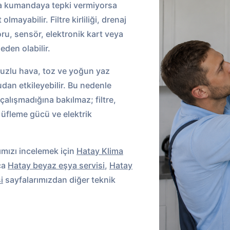
veya kumandaya tepki vermiyorsa
mayabilir. Filtre kirliliği, drenaj
toru, sensör, elektronik kart veya
eden olabilir.
tuzlu hava, toz ve yoğun yaz
dan etkileyebilir. Bu nedenle
 çalışmadığına bakılmaz; filtre,
i, üfleme gücü ve elektrik
mızı incelemek için
Hatay Klima
ca
Hatay beyaz eşya servisi
,
Hatay
i
sayfalarımızdan diğer teknik