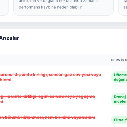
ünite, fan ve bağlantı noktalarında zamanla
f
performans kaybına neden olabilir.
sa
Arızalar
SERVIS 
n sorunu, dış ünite kirliliği, sensör, gaz seviyesi veya
Üfleme 
blemi
değerle
ığı, iç ünite kirliliği, eğim sorunu veya yoğuşma
Drenaj 
mi
incelen
i, fan bölümü kirlenmesi, nem birikimi veya bakım
Filtre,