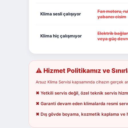
Fan motoru, ru
Klima sesli çalışıyor
yabancı cisim
Elektrik bağlan
Klima hiç çalışmıyor
veya güç devre
⚠ Hizmet Politikamız ve Sınır
Arsuz Klima Servisi kapsamında cihazın gerçek arı
✖ Yetkili servis değil, özel teknik servis hizm
✖ Garanti devam eden klimalarda resmi servis
✖ Dış gövde boyama, kozmetik kaplama ve has