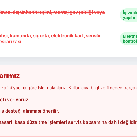
lman, dış ünite titreşimi, montaj gevşekliği veya
İç ve d
yapılır
tısı, kumanda, sigorta, elektronik kart, sensör
Elektri
si arızası
kontrol
larımız
za ihtiyacına göre işlem planlarız. Kullanıcıya bilgi verilmeden parça
eti veriyoruz.
 desteği alınması önerilir.
arlı kasa düzeltme işlemleri servis kapsamına dahil değildir