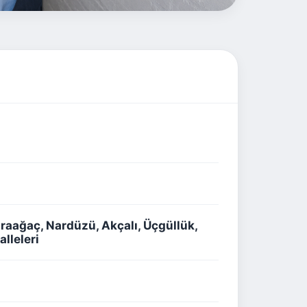
aağaç, Nardüzü, Akçalı, Üçgüllük,
lleleri