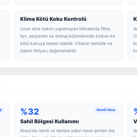
Klima Kötü Koku Kontrolü
K
Uzun süre bakım yapılmayan klimalarda filtre,
A
fan, serpantin ve drenaj bölümlerinde biriken kir
C
kötü kokuya neden olabilir. Cihazın temizlik ve
b
bakım ihtiyacı değerlendirilir.
ko
?
%32
ği
Nemli Hava
Sahil Bölgesi Kullanımı
V
Arsuz’da nemli ve denize yakın hava şartları dış
A