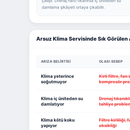
çalışır. Drenaj hattı tıkanırsa iç üniteden su
damlama şikâyeti ortaya çıkabilir.
Arsuz Klima Servisinde Sık Görülen 
ARIZA BELIRTISI
OLASI SEBEP
Klima yeterince
Kirli filtre, fa
soğutmuyor
kompresör pro
Klima iç üniteden su
Drenaj tıkanıkl
damlatıyor
tahliye proble
Klima kötü koku
Filtre kirliliğ
yapıyor
eksikliği