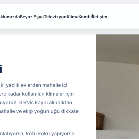
kkımızda
Beyaz Eşya
Televizyon
Klima
Kombi
İletişim
i
ki yazlık evlerden mahalle içi
re kadar kullanılan klimalar için
nuyoruz. Servis kaydı alındıktan
ahalle ve ekip yoğunluğu dikkate
latıyorsa, kötü koku yapıyorsa,