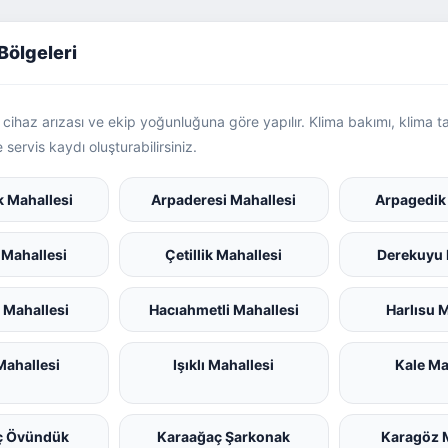
Bölgeleri
e, cihaz arızası ve ekip yoğunluğuna göre yapılır. Klima bakımı, klim
 servis kaydı oluşturabilirsiniz.
k Mahallesi
Arpaderesi Mahallesi
Arpagedik
Mahallesi
Çetillik Mahallesi
Derekuyu 
 Mahallesi
Hacıahmetli Mahallesi
Harlısu 
ahallesi
Işıklı Mahallesi
Kale Ma
ç Övündük
Karaağaç Şarkonak
Karagöz 