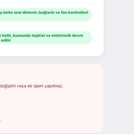
ış ünite sesi dinlenir, bağlantı ve fan kontrolleri
k hattı, kumanda tepkisi ve elektronik devre
 edilir
 değişimi veya ek işlem yapılmaz.
.