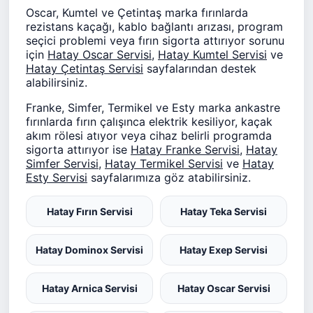
Oscar, Kumtel ve Çetintaş marka fırınlarda
rezistans kaçağı, kablo bağlantı arızası, program
seçici problemi veya fırın sigorta attırıyor sorunu
için
Hatay Oscar Servisi
,
Hatay Kumtel Servisi
ve
Hatay Çetintaş Servisi
sayfalarından destek
alabilirsiniz.
Franke, Simfer, Termikel ve Esty marka ankastre
fırınlarda fırın çalışınca elektrik kesiliyor, kaçak
akım rölesi atıyor veya cihaz belirli programda
sigorta attırıyor ise
Hatay Franke Servisi
,
Hatay
Simfer Servisi
,
Hatay Termikel Servisi
ve
Hatay
Esty Servisi
sayfalarımıza göz atabilirsiniz.
Hatay Fırın Servisi
Hatay Teka Servisi
Hatay Dominox Servisi
Hatay Exep Servisi
Hatay Arnica Servisi
Hatay Oscar Servisi