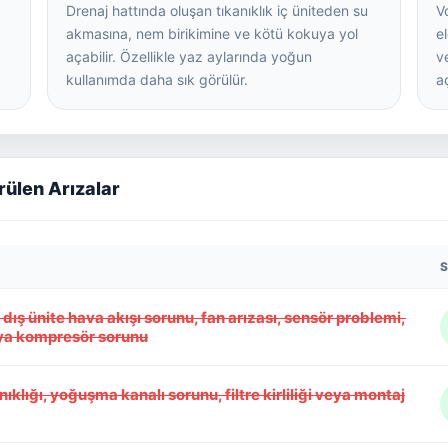
Drenaj hattında oluşan tıkanıklık iç üniteden su
V
akmasına, nem birikimine ve kötü kokuya yol
e
açabilir. Özellikle yaz aylarında yoğun
v
kullanımda daha sık görülür.
a
rülen Arızalar
S
ı, dış ünite hava akışı sorunu, fan arızası, sensör problemi,
ya kompresör sorunu
nıklığı, yoğuşma kanalı sorunu, filtre kirliliği veya montaj