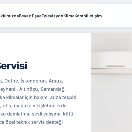
kkımızda
Beyaz Eşya
Televizyon
Klima
Kombi
İletişim
ervisi
a, Defne, İskenderun, Arsuz,
 Reyhanlı, Altınözü, Samandağ,
 klimalar için bakım, arıza tespiti
, ofis, mağaza ve işletmelerde
su damlatma, sesli çalışma, kötü
a özel teknik servis desteği