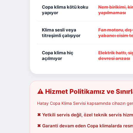
Copa klima kötü koku
Nem birikimi, kir
yapıyor
yapılmaması
Klima sesli veya
Fan motoru, dış 
titreşimli çalışıyor
yabancı cisim t
Copa klima hiç
Elektrik hattı, 
açılmıyor
devresi arızası
⚠ Hizmet Politikamız ve Sınır
Hatay Copa Klima Servisi kapsamında cihazın gerçe
✖ Yetkili servis değil, özel teknik servis hizm
✖ Garanti devam eden Copa klimalarda resmi 