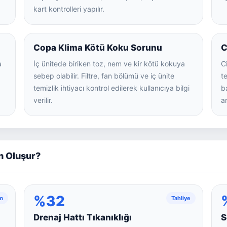
kart kontrolleri yapılır.
Copa Klima Kötü Koku Sorunu
C
a
İç ünitede biriken toz, nem ve kir kötü kokuya
C
sebep olabilir. Filtre, fan bölümü ve iç ünite
t
temizlik ihtiyacı kontrol edilerek kullanıcıya bilgi
ba
verilir.
ar
n Oluşur?
%32
m
Tahliye
Drenaj Hattı Tıkanıklığı
S