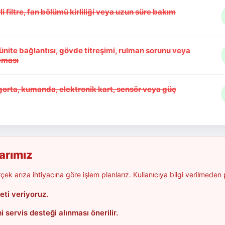
li filtre, fan bölümü kirliliği veya uzun süre bakım
ünite bağlantısı, gövde titreşimi, rulman sorunu veya
eması
sigorta, kumanda, elektronik kart, sensör veya güç
larımız
k arıza ihtiyacına göre işlem planlarız. Kullanıcıya bilgi verilmeden
eti veriyoruz.
servis desteği alınması önerilir.