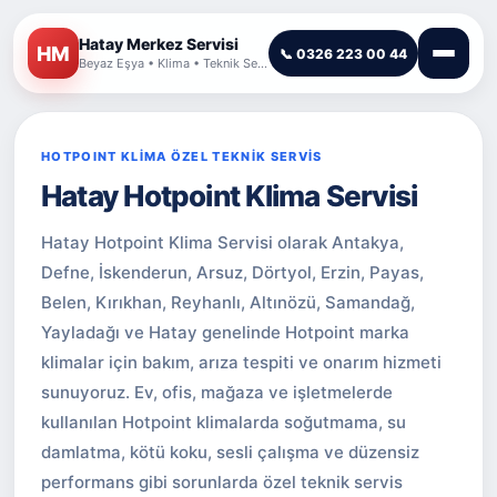
Hatay Merkez Servisi
HM
📞 0326 223 00 44
Beyaz Eşya • Klima • Teknik Servis
HOTPOINT KLİMA ÖZEL TEKNİK SERVİS
Hatay Hotpoint Klima Servisi
Hatay Hotpoint Klima Servisi olarak Antakya,
Defne, İskenderun, Arsuz, Dörtyol, Erzin, Payas,
Belen, Kırıkhan, Reyhanlı, Altınözü, Samandağ,
Yayladağı ve Hatay genelinde Hotpoint marka
klimalar için bakım, arıza tespiti ve onarım hizmeti
sunuyoruz. Ev, ofis, mağaza ve işletmelerde
kullanılan Hotpoint klimalarda soğutmama, su
damlatma, kötü koku, sesli çalışma ve düzensiz
performans gibi sorunlarda özel teknik servis