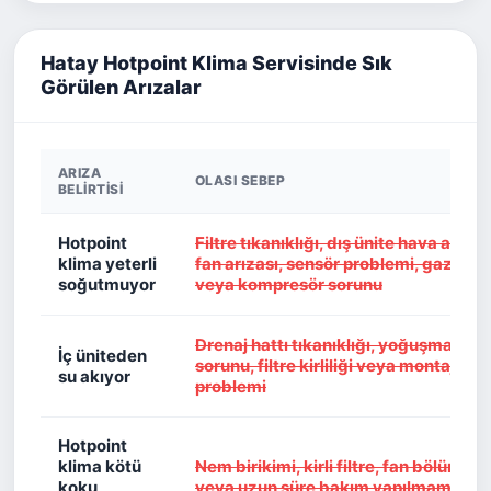
Hatay Hotpoint Klima Servisinde Sık
Görülen Arızalar
ARIZA
OLASI SEBEP
BELIRTISI
Hotpoint
Filtre tıkanıklığı, dış ünite hava akışı 
klima yeterli
fan arızası, sensör problemi, gaz sevi
soğutmuyor
veya kompresör sorunu
Drenaj hattı tıkanıklığı, yoğuşma kana
İç üniteden
sorunu, filtre kirliliği veya montaj eği
su akıyor
problemi
Hotpoint
klima kötü
Nem birikimi, kirli filtre, fan bölümü kir
koku
veya uzun süre bakım yapılmaması