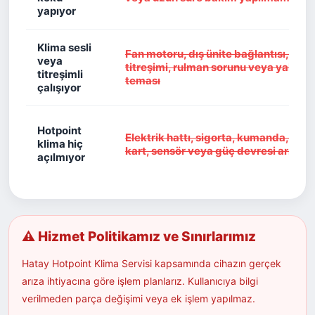
yapıyor
Klima sesli
Fan motoru, dış ünite bağlantısı, göv
veya
titreşimi, rulman sorunu veya yabanc
titreşimli
teması
çalışıyor
Hotpoint
Elektrik hattı, sigorta, kumanda, elek
klima hiç
kart, sensör veya güç devresi arızası
açılmıyor
⚠ Hizmet Politikamız ve Sınırlarımız
Hatay Hotpoint Klima Servisi kapsamında cihazın gerçek
arıza ihtiyacına göre işlem planlarız. Kullanıcıya bilgi
verilmeden parça değişimi veya ek işlem yapılmaz.