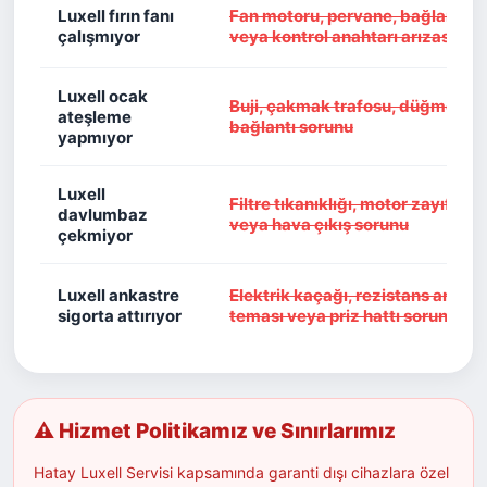
Luxell fırın fanı
Fan motoru, pervane, bağlantı k
çalışmıyor
veya kontrol anahtarı arızası
Luxell ocak
Buji, çakmak trafosu, düğme gr
ateşleme
bağlantı sorunu
yapmıyor
Luxell
Filtre tıkanıklığı, motor zayıflama
davlumbaz
veya hava çıkış sorunu
çekmiyor
Luxell ankastre
Elektrik kaçağı, rezistans arızası
sigorta attırıyor
teması veya priz hattı sorunu
⚠ Hizmet Politikamız ve Sınırlarımız
Hatay Luxell Servisi kapsamında garanti dışı cihazlara özel