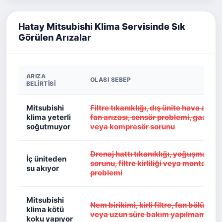
Hatay Mitsubishi Klima Servisinde Sık
Görülen Arızalar
ARIZA
OLASI SEBEP
BELIRTISI
Mitsubishi
Filtre tıkanıklığı, dış ünite hava akışı
klima yeterli
fan arızası, sensör problemi, gaz sev
soğutmuyor
veya kompresör sorunu
Drenaj hattı tıkanıklığı, yoğuşma kan
İç üniteden
sorunu, filtre kirliliği veya montaj eğ
su akıyor
problemi
Mitsubishi
Nem birikimi, kirli filtre, fan bölümü ki
klima kötü
veya uzun süre bakım yapılmaması
koku yapıyor