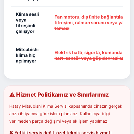
Klima sesli
Fan motoru, dış ünite bağlantıları, g
veya
titreşimi, rulman sorunu veya yabanc
titreşimli
teması
çalışıyor
Mitsubishi
Elektrik hattı, sigorta, kumanda, ele
klima hiç
kart, sensör veya güç devresi arızası
açılmıyor
⚠ Hizmet Politikamız ve Sınırlarımız
Hatay Mitsubishi Klima Servisi kapsamında cihazın gerçek
arıza ihtiyacına göre işlem planlarız. Kullanıcıya bilgi
verilmeden parça değişimi veya ek işlem yapılmaz.
✖ Yetkili servis değil, özel teknik servis hizmeti