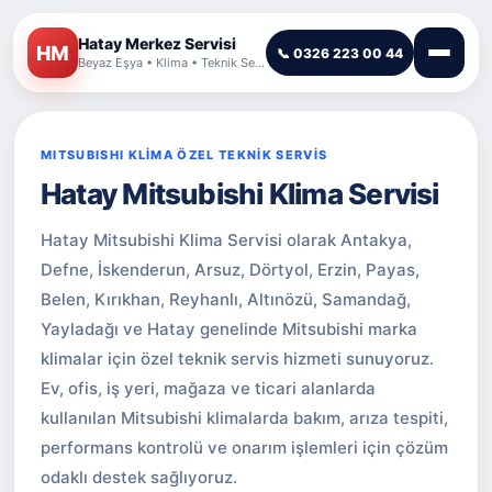
Hatay Merkez Servisi
HM
📞 0326 223 00 44
Beyaz Eşya • Klima • Teknik Servis
MITSUBISHI KLİMA ÖZEL TEKNİK SERVİS
Hatay Mitsubishi Klima Servisi
Hatay Mitsubishi Klima Servisi olarak Antakya,
Defne, İskenderun, Arsuz, Dörtyol, Erzin, Payas,
Belen, Kırıkhan, Reyhanlı, Altınözü, Samandağ,
Yayladağı ve Hatay genelinde Mitsubishi marka
klimalar için özel teknik servis hizmeti sunuyoruz.
Ev, ofis, iş yeri, mağaza ve ticari alanlarda
kullanılan Mitsubishi klimalarda bakım, arıza tespiti,
performans kontrolü ve onarım işlemleri için çözüm
odaklı destek sağlıyoruz.