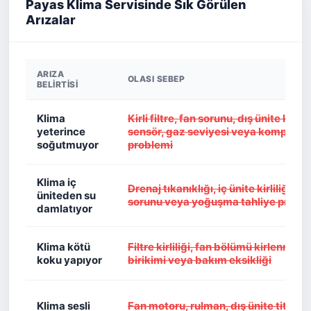
Payas Klima Servisinde Sık Görülen
Arızalar
ARIZA
OLASI SEBEP
BELIRTISI
Klima
Kirli filtre, fan sorunu, dış ünite kirlili
yeterince
sensör, gaz seviyesi veya kompresö
soğutmuyor
problemi
Klima iç
Drenaj tıkanıklığı, iç ünite kirliliği, e
üniteden su
sorunu veya yoğuşma tahliye probl
damlatıyor
Klima kötü
Filtre kirliliği, fan bölümü kirlenmesi
koku yapıyor
birikimi veya bakım eksikliği
Klima sesli
Fan motoru, rulman, dış ünite titreşi