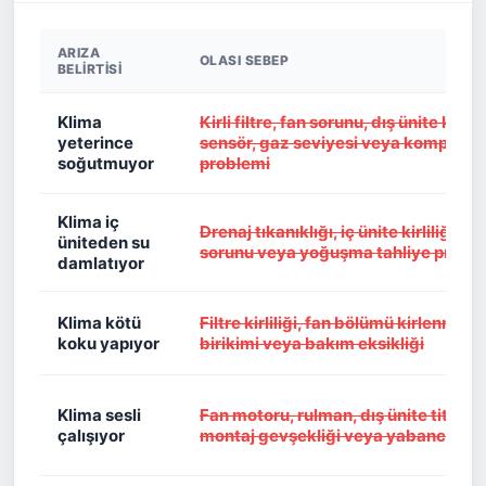
ARIZA
OLASI SEBEP
BELIRTISI
Klima
Kirli filtre, fan sorunu, dış ünite kirlili
yeterince
sensör, gaz seviyesi veya kompresö
soğutmuyor
problemi
Klima iç
Drenaj tıkanıklığı, iç ünite kirliliği, e
üniteden su
sorunu veya yoğuşma tahliye probl
damlatıyor
Klima kötü
Filtre kirliliği, fan bölümü kirlenmesi
koku yapıyor
birikimi veya bakım eksikliği
Klima sesli
Fan motoru, rulman, dış ünite titreşi
çalışıyor
montaj gevşekliği veya yabancı cis