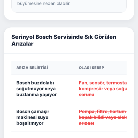
büyümesine neden olabilir.
Serinyol Bosch Servisinde Sık Görülen
Arızalar
ARIZA BELIRTISI
OLASI SEBEP
Bosch buzdolabı
Fan, sensör, termostat, kapı 
soğutmuyor veya
kompresör veya soğutma h
buzlanma yapıyor
sorunu
Bosch çamaşır
Pompa, filtre, hortum tıkanı
makinesi suyu
kapak kilidi veya elektroni
boşaltmıyor
arızası