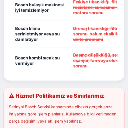
Fıskiye tıkanıklığı, filtre kirl
Bosch bulaşık makinesi
rezistans, su basıncı vey
iyi temizlemiyor
motoru sorunu
Bosch klima
Drenaj tıkanıklığı, filtre kirl
serinletmiyor veya su
sorunu, bakım eksikliği ve
damlatıyor
ünite problemi
Basınç düşüklüğü, sensör
Bosch kombi sıcak su
eşanjör, fan veya elektroni
vermiyor
sorunu
⚠ Hizmet Politikamız ve Sınırlarımız
Serinyol Bosch Servisi kapsamında cihazın gerçek arıza
ihtiyacına göre işlem planlarız. Kullanıcıya bilgi verilmeden
parça değişimi veya ek işlem yapılmaz.