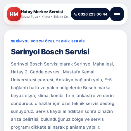
Hatay Merkez Servisi
HM
📞 0326 223 00 44
Beyaz Eşya • Klima • Teknik Servis
SERİNYOL BOSCH ÖZEL TEKNİK SERVİS
Serinyol Bosch Servisi
Serinyol Bosch Servisi olarak Serinyol Mahallesi,
Hatay 2. Cadde çevresi, Mustafa Kemal
Üniversitesi çevresi, Antakya bağlantı yolu, E-5
bağlantı hattı ve yakın bölgelerde Bosch marka
beyaz eşya, klima, kombi, fırın, ankastre ve derin
dondurucu cihazlar için özel teknik servis desteği
sunuyoruz. Servis kaydı alındıktan sonra cihazın
arıza belirtisi, bulunduğunuz bölge ve servis
programı dikkate alınarak planlama yapılır.