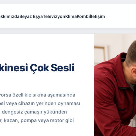
kkımızda
Beyaz Eşya
Televizyon
Klima
Kombi
İletişim
inesi Çok Sesli
ıyorsa özellikle sıkma aşamasında
sesi veya cihazın yerinden oynaması
azen dengesiz çamaşır yükünden
r, kazan, pompa veya motor gibi