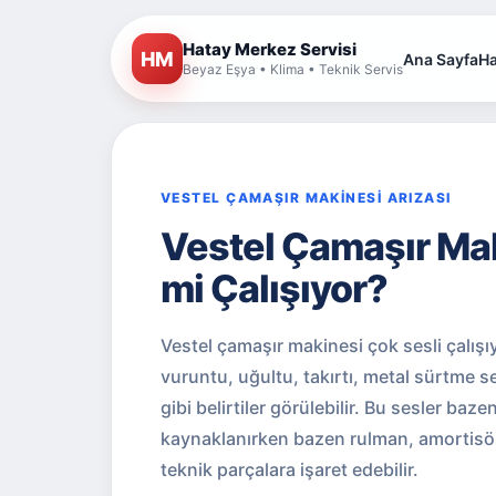
Hatay Merkez Servisi
HM
Ana Sayfa
Ha
Beyaz Eşya • Klima • Teknik Servis
VESTEL ÇAMAŞIR MAKİNESİ ARIZASI
Vestel Çamaşır Mak
mi Çalışıyor?
Vestel çamaşır makinesi çok sesli çalış
vuruntu, uğultu, takırtı, metal sürtme 
gibi belirtiler görülebilir. Bu sesler b
kaynaklanırken bazen rulman, amortisö
teknik parçalara işaret edebilir.