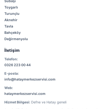
Subaşı
Toygarlı
Turunçlu
Aknehir
Tavla
Bahçeköy
Değirmenyolu
İletişim
Telefon:
0326 223 00 44
E-posta:
info@hataymerkezservisi.com
Web:
hataymerkezservisi.com
Hizmet Bölgesi:
Defne ve Hatay geneli