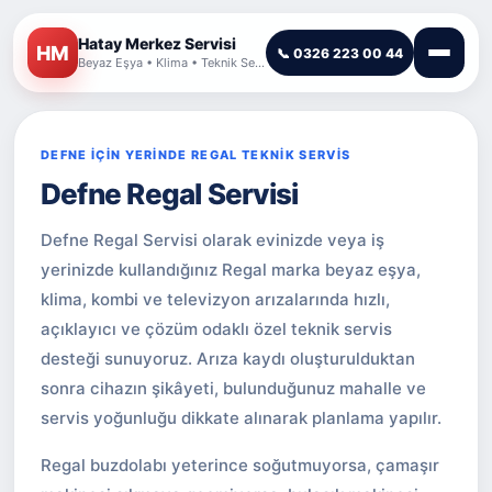
Hatay Merkez Servisi
HM
📞 0326 223 00 44
Beyaz Eşya • Klima • Teknik Servis
DEFNE İÇİN YERİNDE REGAL TEKNİK SERVİS
Defne Regal Servisi
Defne Regal Servisi olarak evinizde veya iş
yerinizde kullandığınız Regal marka beyaz eşya,
klima, kombi ve televizyon arızalarında hızlı,
açıklayıcı ve çözüm odaklı özel teknik servis
desteği sunuyoruz. Arıza kaydı oluşturulduktan
sonra cihazın şikâyeti, bulunduğunuz mahalle ve
servis yoğunluğu dikkate alınarak planlama yapılır.
Regal buzdolabı yeterince soğutmuyorsa, çamaşır