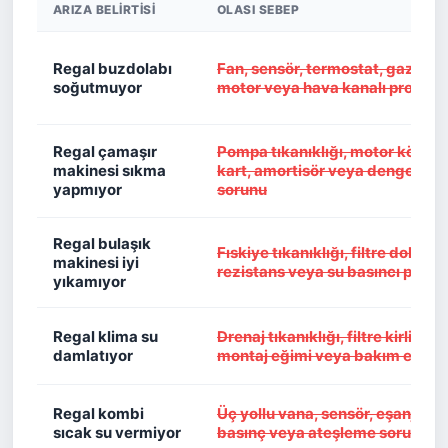
ARIZA BELIRTISI
OLASI SEBEP
Regal buzdolabı
Fan, sensör, termostat, gaz kaç
soğutmuyor
motor veya hava kanalı problem
Regal çamaşır
Pompa tıkanıklığı, motor kömür
makinesi sıkma
kart, amortisör veya dengesiz 
yapmıyor
sorunu
Regal bulaşık
Fıskiye tıkanıklığı, filtre doluluğ
makinesi iyi
rezistans veya su basıncı probl
yıkamıyor
Regal klima su
Drenaj tıkanıklığı, filtre kirliliği,
damlatıyor
montaj eğimi veya bakım eksikl
Regal kombi
Üç yollu vana, sensör, eşanjör,
sıcak su vermiyor
basınç veya ateşleme sorunu