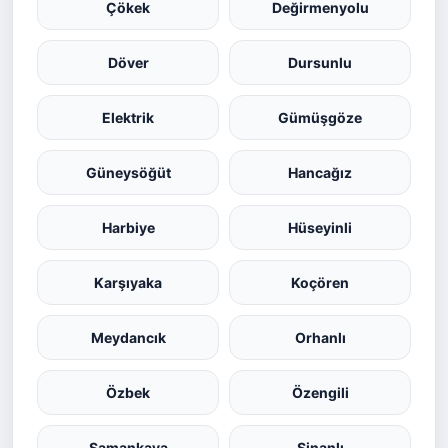
Çökek
Değirmenyolu
Döver
Dursunlu
Elektrik
Gümüşgöze
Güneysöğüt
Hancağız
Harbiye
Hüseyinli
Karşıyaka
Koçören
Meydancık
Orhanlı
Özbek
Özengili
Samankaya
Sinanlı