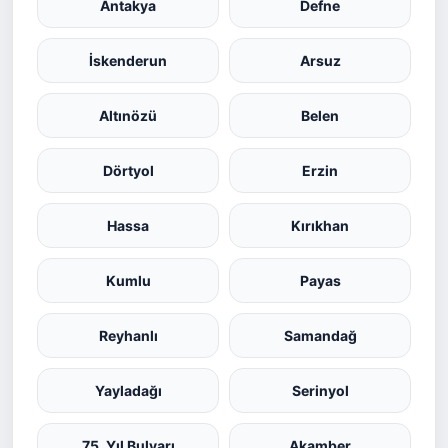
Antakya
Defne
İskenderun
Arsuz
Altınözü
Belen
Dörtyol
Erzin
Hassa
Kırıkhan
Kumlu
Payas
Reyhanlı
Samandağ
Yayladağı
Serinyol
75. Yıl Bulvarı
Akamber