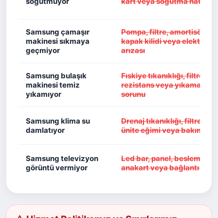
soğutmuyor
kart veya soğutma hattı so
Samsung çamaşır
Pompa, filtre, amortisör, mo
makinesi sıkmaya
kapak kilidi veya elektronik
geçmiyor
arızası
Samsung bulaşık
Fıskiye tıkanıklığı, filtre kirli
makinesi temiz
rezistans veya yıkama mot
yıkamıyor
sorunu
Samsung klima su
Drenaj tıkanıklığı, filtre kirlil
damlatıyor
ünite eğimi veya bakım eksi
Samsung televizyon
Led bar, panel, besleme kar
görüntü vermiyor
anakart veya bağlantı soru